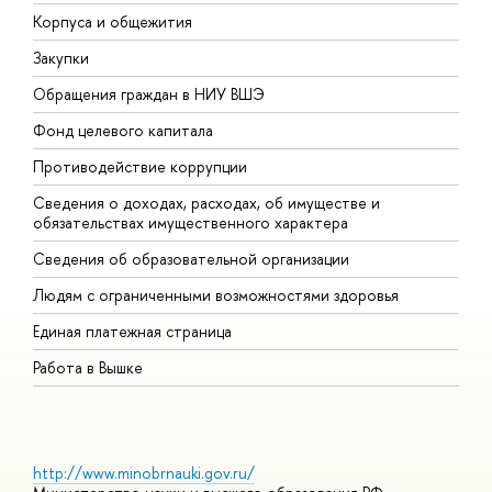
Корпуса и общежития
В
Закупки
П
Обращения граждан в НИУ ВШЭ
А
Фонд целевого капитала
Д
Противодействие коррупции
Ц
Сведения о доходах, расходах, об имуществе и
Б
обязательствах имущественного характера
О
Сведения об образовательной организации
О
Людям с ограниченными возможностями здоровья
Единая платежная страница
Работа в Вышке
http://www.minobrnauki.gov.ru/