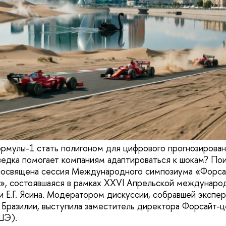
рмулы-1 стать полигоном для цифрового прогнозировани
ведка помогает компаниям адаптироваться к шокам? Пои
 посвящена сессия Международного симпозиума «Форса
, состоявшаяся в рамках XXVI Апрельской международ
 Е.Г. Ясина. Модератором дискуссии, собравшей эксперт
 Бразилии, выступила заместитель директора Форсайт-
ШЭ).