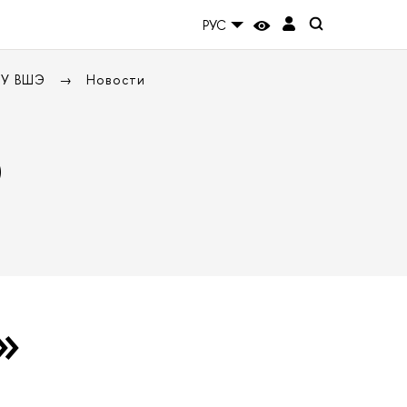
РУС
НИУ ВШЭ
Новости
Э
»