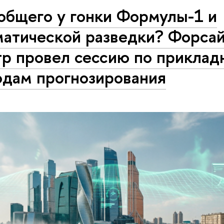
общего у гонки Формулы-1 и
матической разведки? Форсай
тр провел сессию по прикла
одам прогнозирования