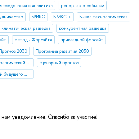
исследования и аналитика
репортаж о событии
удничество
БРИКС
БРИКС +
Вышка технологическая
климатическая разведка
конкурентная разведка
айт
методы Форсайта
прикладной форсайт
Прогноз 2030
Программа развития 2030
Стратегический технологический проект «Национальный центр социально-экономического и научно-технологического прогнозирования»
сценарный прогноз
Кафедра исследований будущего ЮНЕСКО
е нам уведомление. Спасибо за участие!