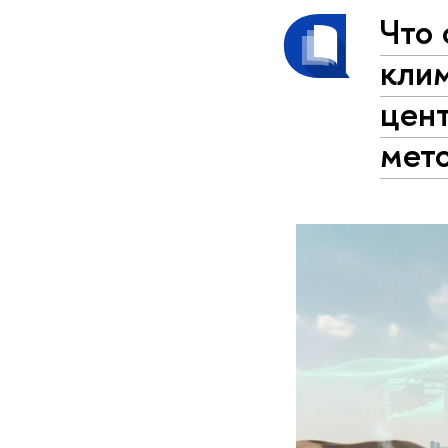
Что 
кли
цен
мет