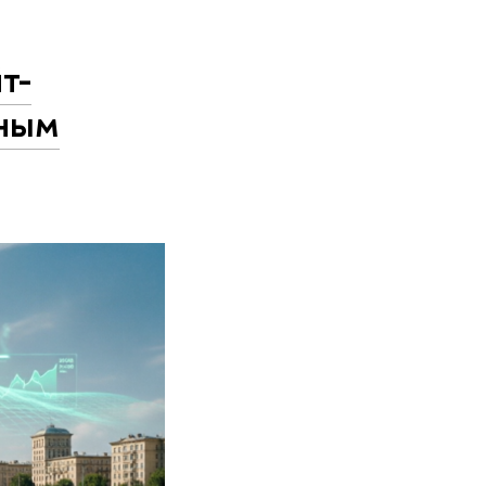
т-
дным