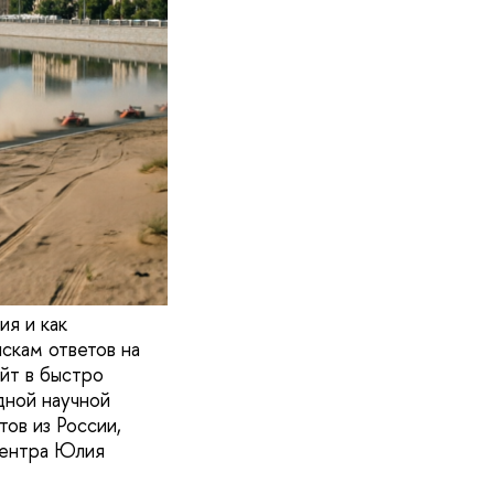
я и как
скам ответов на
йт в быстро
ной научной
ов из России,
центра Юлия