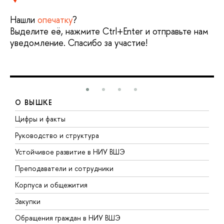
Нашли
опечатку
?
Выделите её, нажмите Ctrl+Enter и отправьте нам
уведомление. Спасибо за участие!
О ВЫШКЕ
Цифры и факты
Л
Руководство и структура
Д
Устойчивое развитие в НИУ ВШЭ
О
Преподаватели и сотрудники
П
Корпуса и общежития
В
Закупки
П
Обращения граждан в НИУ ВШЭ
А