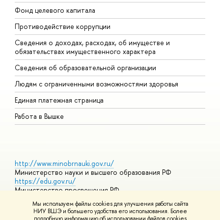
Фонд целевого капитала
Д
Противодействие коррупции
Ц
Сведения о доходах, расходах, об имуществе и
Б
обязательствах имущественного характера
О
Сведения об образовательной организации
О
Людям с ограниченными возможностями здоровья
Единая платежная страница
Работа в Вышке
http://www.minobrnauki.gov.ru/
Министерство науки и высшего образования РФ
https://edu.gov.ru/
Министерство просвещения РФ
https://elearning.hse.ru/mooc
Мы используем файлы cookies для улучшения работы сайта
Массовые открытые онлайн-курсы
НИУ ВШЭ и большего удобства его использования. Более
подробную информацию об использовании файлов cookies