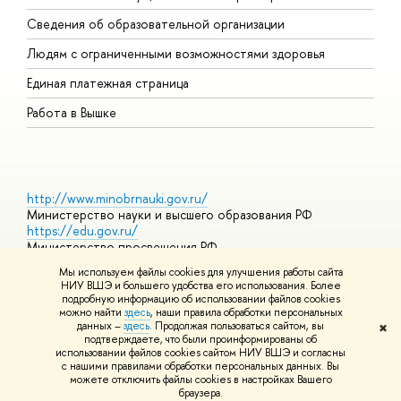
О
Сведения об образовательной организации
О
Людям с ограниченными возможностями здоровья
Единая платежная страница
Работа в Вышке
http://www.minobrnauki.gov.ru/
Министерство науки и высшего образования РФ
https://edu.gov.ru/
Министерство просвещения РФ
https://elearning.hse.ru/mooc
Мы используем файлы cookies для улучшения работы сайта
Массовые открытые онлайн-курсы
НИУ ВШЭ и большего удобства его использования. Более
подробную информацию об использовании файлов cookies
можно найти
здесь
, наши правила обработки персональных
данных –
здесь
. Продолжая пользоваться сайтом, вы
✖
© НИУ ВШЭ 1993–2026
Адреса и контакты
Условия
подтверждаете, что были проинформированы об
использования материалов
Политика конфиденциальности
Карта
использовании файлов cookies сайтом НИУ ВШЭ и согласны
сайта
с нашими правилами обработки персональных данных. Вы
Шрифты HSE Sans и HSE Slab разработаны в
Школе дизайна НИУ
можете отключить файлы cookies в настройках Вашего
ВШЭ
браузера.