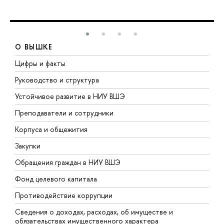
О ВЫШКЕ
Цифры и факты
Л
Руководство и структура
Д
Устойчивое развитие в НИУ ВШЭ
О
Преподаватели и сотрудники
П
Корпуса и общежития
В
Закупки
П
Обращения граждан в НИУ ВШЭ
А
Фонд целевого капитала
Д
Противодействие коррупции
Ц
Сведения о доходах, расходах, об имуществе и
Б
обязательствах имущественного характера