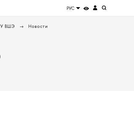
РУС
НИУ ВШЭ
Новости
Э