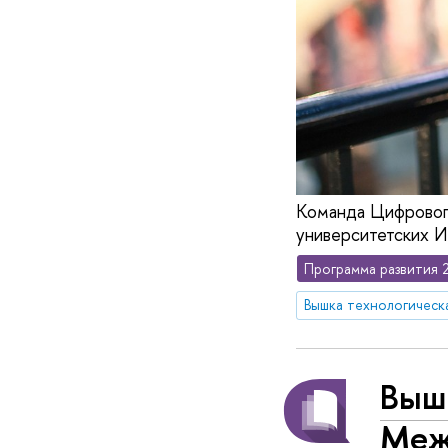
Команда Цифрового
университетских 
Программа развития 
Вышка технологическ
Вышк
Меж