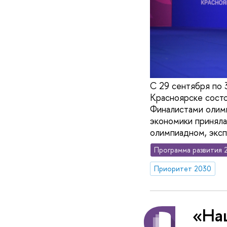
С 29 сентября по 
Красноярске сост
Финалистами олимп
экономики приняла
олимпиадном, экс
Программа развития 
Приоритет 2030
«На