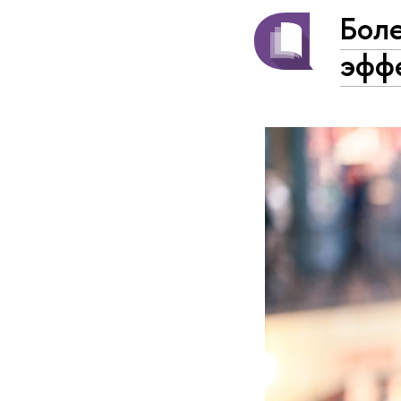
Бол
эфф