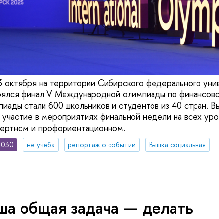
3 октября на территории Сибирского федерального уни
оялся финал V Международной олимпиады по финансово
иады стали 600 школьников и студентов из 40 стран. В
 участие в мероприятиях финальной недели на всех уро
пертном и профориентационном.
2030
не учеба
репортаж о событии
Вышка социальная
ша общая задача — делать