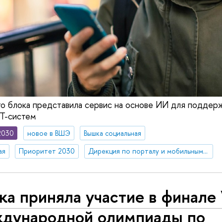
 блока представила сервис на основе ИИ для поддерж
ИТ-систем
2030
новое в ВШЭ
Вышка социальная
ая
Приоритет 2030
Дирекция по порталу и мобильным приложениям
а приняла участие в финале
дународной олимпиады по