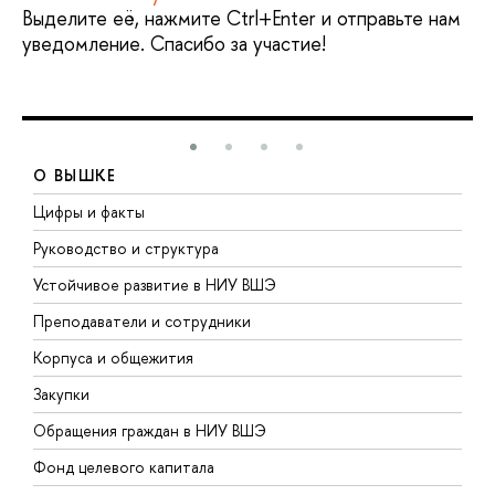
Выделите её, нажмите Ctrl+Enter и отправьте нам
уведомление. Спасибо за участие!
О ВЫШКЕ
Цифры и факты
Л
Руководство и структура
Д
Устойчивое развитие в НИУ ВШЭ
О
Преподаватели и сотрудники
П
Корпуса и общежития
В
Закупки
П
Обращения граждан в НИУ ВШЭ
А
Фонд целевого капитала
Д