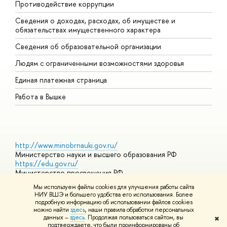
Противодействие коррупции
Ц
Сведения о доходах, расходах, об имуществе и
Б
обязательствах имущественного характера
О
Сведения об образовательной организации
О
Людям с ограниченными возможностями здоровья
Единая платежная страница
Работа в Вышке
http://www.minobrnauki.gov.ru/
Министерство науки и высшего образования РФ
https://edu.gov.ru/
Министерство просвещения РФ
https://elearning.hse.ru/mooc
Мы используем файлы cookies для улучшения работы сайта
Массовые открытые онлайн-курсы
НИУ ВШЭ и большего удобства его использования. Более
подробную информацию об использовании файлов cookies
можно найти
здесь
, наши правила обработки персональных
данных –
здесь
. Продолжая пользоваться сайтом, вы
✖
© НИУ ВШЭ 1993–2026
Адреса и контакты
Условия
подтверждаете, что были проинформированы об