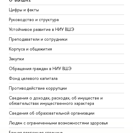
Цифры и факты
Л
Руководство и структура
Д
Устойчивое развитие в НИУ ВШЭ
О
Преподаватели и сотрудники
П
Корпуса и общежития
В
Закупки
П
Обращения граждан в НИУ ВШЭ
А
Фонд целевого капитала
Д
Противодействие коррупции
Ц
Сведения о доходах, расходах, об имуществе и
Б
обязательствах имущественного характера
О
Сведения об образовательной организации
О
Людям с ограниченными возможностями здоровья
Единая платежная страница