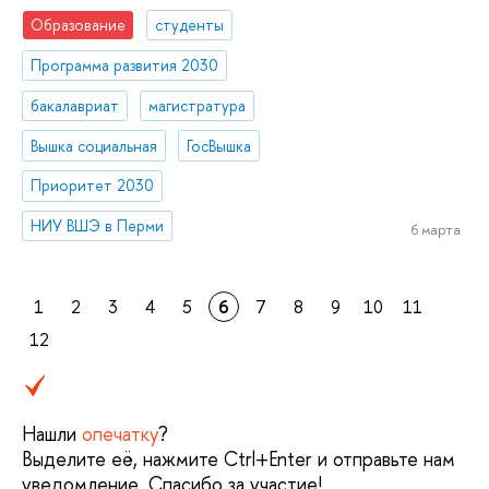
Образование
студенты
Программа развития 2030
бакалавриат
магистратура
Вышка социальная
ГосВышка
Приоритет 2030
НИУ ВШЭ в Перми
6 марта
1
2
3
4
5
6
7
8
9
10
11
12
Нашли
опечатку
?
Выделите её, нажмите Ctrl+Enter и отправьте нам
уведомление. Спасибо за участие!