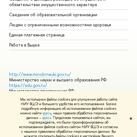
обязательствах имущественного характера
О
Сведения об образовательной организации
О
Людям с ограниченными возможностями здоровья
Единая платежная страница
Работа в Вышке
http://www.minobrnauki.gov.ru/
Министерство науки и высшего образования РФ
https://edu.gov.ru/
Министерство просвещения РФ
https://elearning.hse.ru/mooc
Мы используем файлы cookies для улучшения работы сайта
Массовые открытые онлайн-курсы
НИУ ВШЭ и большего удобства его использования. Более
подробную информацию об использовании файлов cookies
можно найти
здесь
, наши правила обработки персональных
данных –
здесь
. Продолжая пользоваться сайтом, вы
✖
© НИУ ВШЭ 1993–2026
Адреса и контакты
Условия
подтверждаете, что были проинформированы об
использования материалов
Политика конфиденциальности
Карта
использовании файлов cookies сайтом НИУ ВШЭ и согласны
сайта
с нашими правилами обработки персональных данных. Вы
Шрифты HSE Sans и HSE Slab разработаны в
Школе дизайна НИУ
можете отключить файлы cookies в настройках Вашего