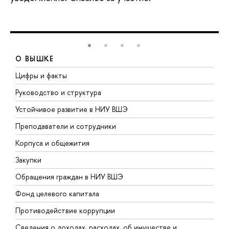
О ВЫШКЕ
Цифры и факты
Л
Руководство и структура
Д
Устойчивое развитие в НИУ ВШЭ
О
Преподаватели и сотрудники
П
Корпуса и общежития
В
Закупки
П
Обращения граждан в НИУ ВШЭ
А
Фонд целевого капитала
Д
Противодействие коррупции
Ц
Сведения о доходах, расходах, об имуществе и
Б