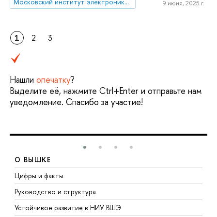
Московский институт электроники и математики им. А.Н. Тихонова
9 июня, 2025 г.
1
2
3
Нашли
опечатку
?
Выделите её, нажмите Ctrl+Enter и отправьте нам
уведомление. Спасибо за участие!
О ВЫШКЕ
Цифры и факты
Л
Руководство и структура
Д
Устойчивое развитие в НИУ ВШЭ
О