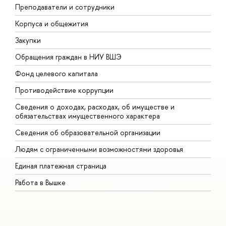
Преподаватели и сотрудники
П
Корпуса и общежития
В
Закупки
П
Обращения граждан в НИУ ВШЭ
А
Фонд целевого капитала
Д
Противодействие коррупции
Ц
Сведения о доходах, расходах, об имуществе и
Б
обязательствах имущественного характера
О
Сведения об образовательной организации
О
Людям с ограниченными возможностями здоровья
Единая платежная страница
Работа в Вышке