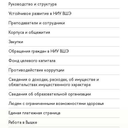
Руководство и структура
Д
Устойчивое развитие в НИУ ВШЭ
О
Преподаватели и сотрудники
П
Корпуса и общежития
В
Закупки
П
Обращения граждан в НИУ ВШЭ
А
Фонд целевого капитала
Д
Противодействие коррупции
Ц
Сведения о доходах, расходах, об имуществе и
Б
обязательствах имущественного характера
О
Сведения об образовательной организации
О
Людям с ограниченными возможностями здоровья
Единая платежная страница
Работа в Вышке