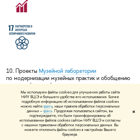
10. Проекты
Музейной лаборатории
по модернизации музейных практик и обобщению
опыта в сфере цифровых музеев, инклюзивных
программ, работы с аудиторией и новых бизнес-
Мы используем файлы cookies для улучшения работы сайта
НИУ ВШЭ и большего удобства его использования. Более
моделей для музейного дела.
подробную информацию об использовании файлов cookies
можно найти
здесь
, наши правила обработки персональных
данных –
здесь
. Продолжая пользоваться сайтом, вы
✖
подтверждаете, что были проинформированы об
использовании файлов cookies сайтом НИУ ВШЭ и согласны
с нашими правилами обработки персональных данных. Вы
можете отключить файлы cookies в настройках Вашего
браузера.