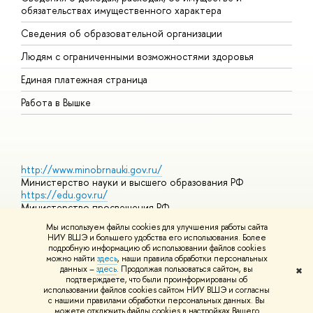
обязательствах имущественного характера
О
Сведения об образовательной организации
О
Людям с ограниченными возможностями здоровья
Единая платежная страница
Работа в Вышке
http://www.minobrnauki.gov.ru/
Министерство науки и высшего образования РФ
https://edu.gov.ru/
Министерство просвещения РФ
https://elearning.hse.ru/mooc
Мы используем файлы cookies для улучшения работы сайта
Массовые открытые онлайн-курсы
НИУ ВШЭ и большего удобства его использования. Более
подробную информацию об использовании файлов cookies
можно найти
здесь
, наши правила обработки персональных
данных –
здесь
. Продолжая пользоваться сайтом, вы
✖
© НИУ ВШЭ 1993–2026
Адреса и контакты
Условия
подтверждаете, что были проинформированы об
использования материалов
Политика конфиденциальности
Карта
использовании файлов cookies сайтом НИУ ВШЭ и согласны
сайта
с нашими правилами обработки персональных данных. Вы
Шрифты HSE Sans и HSE Slab разработаны в
Школе дизайна НИУ
можете отключить файлы cookies в настройках Вашего