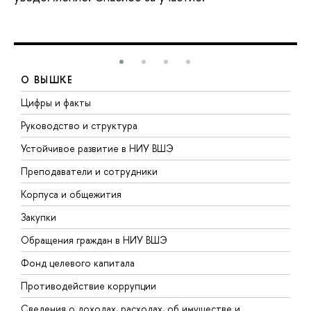
О ВЫШКЕ
Цифры и факты
Л
Руководство и структура
Д
Устойчивое развитие в НИУ ВШЭ
О
Преподаватели и сотрудники
П
Корпуса и общежития
В
Закупки
П
Обращения граждан в НИУ ВШЭ
А
Фонд целевого капитала
Д
Противодействие коррупции
Ц
Сведения о доходах, расходах, об имуществе и
Б