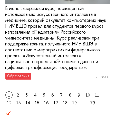
В июне завершился курс, посвященный
использованию искусственного интеллекта в
медицине, который факультет компьютерных наук
НИУ ВШЭ провел для студентов первого курса
направления «Педиатрия» Российского
университета медицины. Курс реализован при
поддержке гранта, полученного НИУ ВШЭ в
соответствии с мероприятиями федерального
проекта «Искусственный интеллект»
национального проекта «Экономика данных и
цифровая трансформация государства».
Образование
20 июля
1
2
3
4
5
6
7
8
9
10
11
12
13
14
15
16
17
18
19
...
79