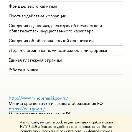
Фонд целевого капитала
Д
Противодействие коррупции
Ц
Сведения о доходах, расходах, об имуществе и
Б
обязательствах имущественного характера
О
Сведения об образовательной организации
О
Людям с ограниченными возможностями здоровья
Единая платежная страница
Работа в Вышке
http://www.minobrnauki.gov.ru/
Министерство науки и высшего образования РФ
https://edu.gov.ru/
Министерство просвещения РФ
https://elearning.hse.ru/mooc
Мы используем файлы cookies для улучшения работы сайта
Массовые открытые онлайн-курсы
НИУ ВШЭ и большего удобства его использования. Более
подробную информацию об использовании файлов cookies