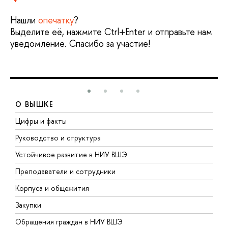
Нашли
опечатку
?
Выделите её, нажмите Ctrl+Enter и отправьте нам
уведомление. Спасибо за участие!
О ВЫШКЕ
Цифры и факты
Л
Руководство и структура
Д
Устойчивое развитие в НИУ ВШЭ
О
Преподаватели и сотрудники
П
Корпуса и общежития
В
Закупки
П
Обращения граждан в НИУ ВШЭ
А