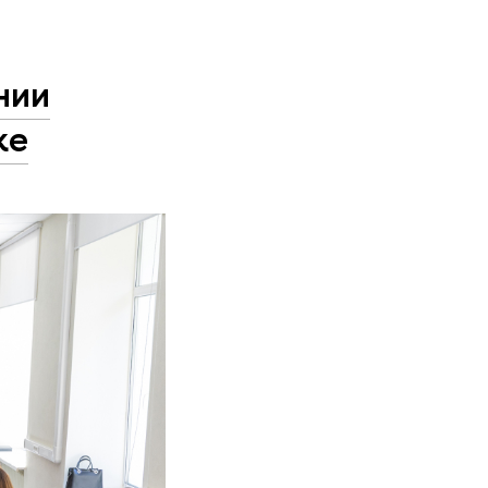
нии
ке