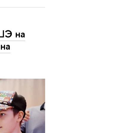
ШЭ на
 на