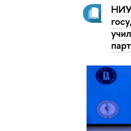
НИУ
гос
учи
пар