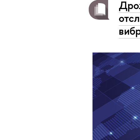
Дро
отс
виб