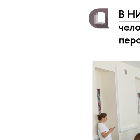
В Н
чел
перс