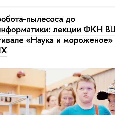
робота-пылесоса до
информатики: лекции ФКН В
тивале «Наука и мороженое»
НХ