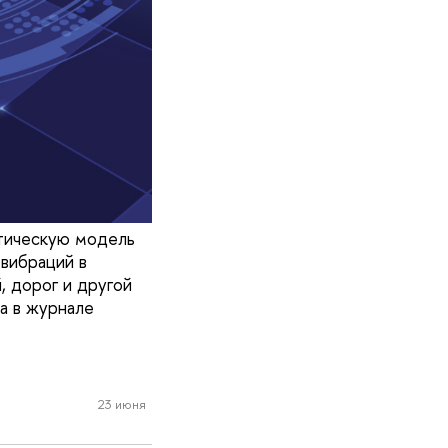
тическую модель
 вибраций в
, дорог и другой
а в журнале
23 июня