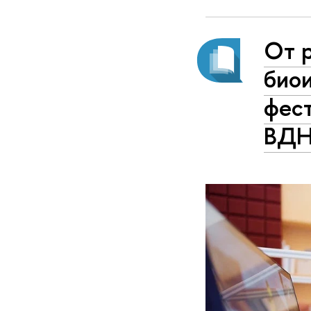
От 
био
фес
ВД