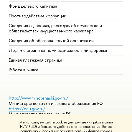
Фонд целевого капитала
Д
Противодействие коррупции
Ц
Сведения о доходах, расходах, об имуществе и
Б
обязательствах имущественного характера
О
Сведения об образовательной организации
О
Людям с ограниченными возможностями здоровья
Единая платежная страница
Работа в Вышке
http://www.minobrnauki.gov.ru/
Министерство науки и высшего образования РФ
https://edu.gov.ru/
Министерство просвещения РФ
https://elearning.hse.ru/mooc
Мы используем файлы cookies для улучшения работы сайта
Массовые открытые онлайн-курсы
НИУ ВШЭ и большего удобства его использования. Более
подробную информацию об использовании файлов cookies