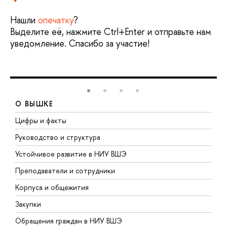
Нашли
опечатку
?
Выделите её, нажмите Ctrl+Enter и отправьте нам
уведомление. Спасибо за участие!
О ВЫШКЕ
Цифры и факты
Л
Руководство и структура
Д
Устойчивое развитие в НИУ ВШЭ
О
Преподаватели и сотрудники
П
Корпуса и общежития
В
Закупки
П
Обращения граждан в НИУ ВШЭ
А