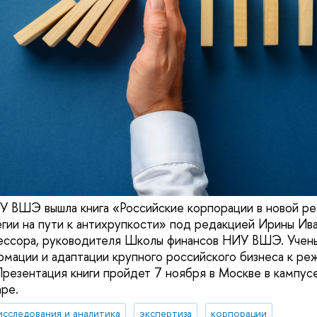
У ВШЭ вышла книга «Российские корпорации в новой ре
гии на пути к антихрупкости» под редакцией Ирины Ив
ессора, руководителя Школы финансов НИУ ВШЭ. Учены
мации и адаптации крупного российского бизнеса к ре
Презентация книги пройдет 7 ноября в Москве в кампус
ре.
исследования и аналитика
экспертиза
корпорации