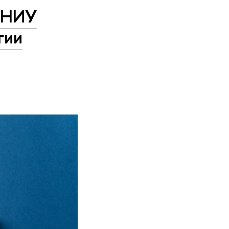
е НИУ
гии