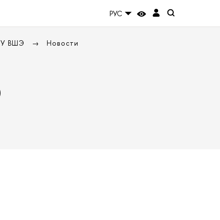
РУС
НИУ ВШЭ
Новости
Э