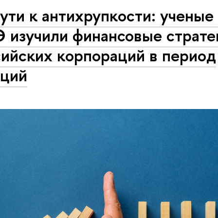
ути к антихрупкости: учены
 изучили финансовые страте
сийских корпораций в период
кций