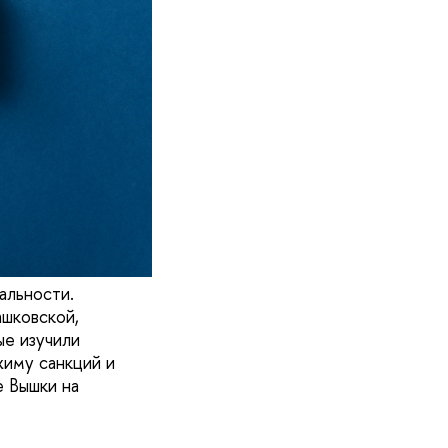
альности.
ашковской,
е изучили
жиму санкций и
е Вышки на