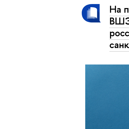
На п
ВШЭ
рос
сан