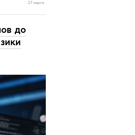
27 марта
лов до
изики