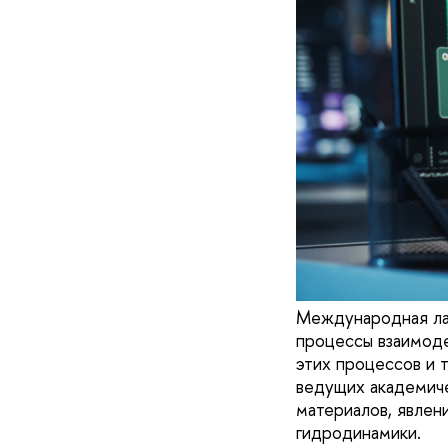
Международная ла
процессы взаимоде
этих процессов и 
ведущих академиче
материалов, явлен
гидродинамики.