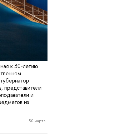
нная к 30-летию
ственном
 губернатор
, представители
еподаватели и
редметов из
30 марта