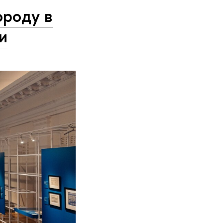
ороду в
и