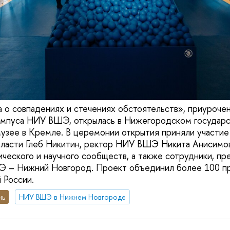
а о совпадениях и стечениях обстоятельств», приуроче
ампуса НИУ ВШЭ, открылась в Нижегородском государ
зее в Кремле. В церемонии открытия приняли участие
ласти Глеб Никитин, ректор НИУ ВШЭ Никита Анисимов
ического и научного сообществ, а также сотрудники, пр
 – Нижний Новгород. Проект объединил более 100 п
 России.
нь
НИУ ВШЭ в Нижнем Новгороде