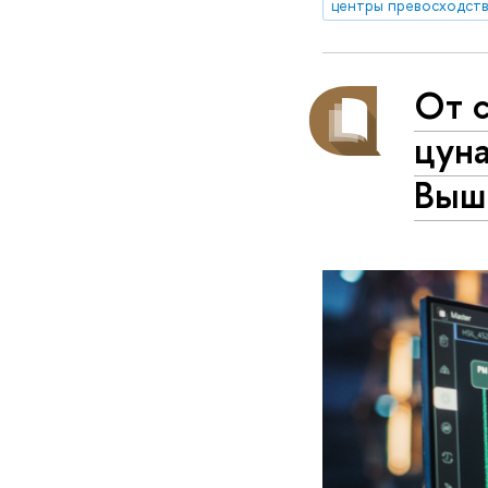
центры превосходст
От 
цуна
Выш