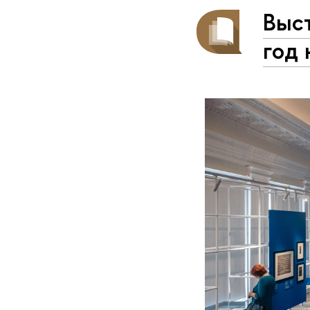
Выст
год