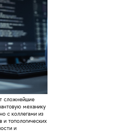
ет сложнейшие
вантовую механику
о с коллегами из
 и топологических
ности и