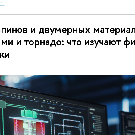
ва
спинов и двумерных материа
ми и торнадо: что изучают ф
ки