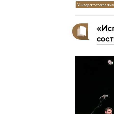
Университетская жиз
«Ис
сос