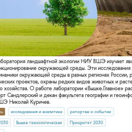
боратория ландшафтной экологии НИУ ВШЭ изучает яв
кционирование окружающей среды. Эти исследования 
инамики окружающей среды в разных регионах России, 
еских проектов, охраны редких видов животных и расте
го хозяйства. О работе лаборатории «Вышке.Главное» ра
рт Сандлерский и декан факультета географии и геоин
ШЭ Николай Куричев.
нь
исследования и аналитика
репортаж о событии
2030
Вышка технологическая
Приоритет 2030