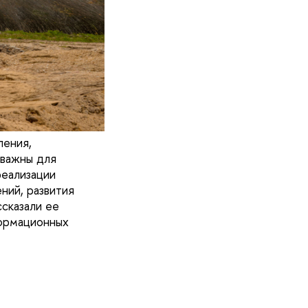
ления,
важны для
реализации
ний, развития
ссказали ее
формационных