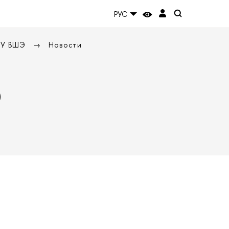
РУС
НИУ ВШЭ
Новости
Э