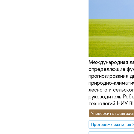
Международная ла
определяющие фун
прогнозирования д
природно-климатич
лесного и сельско
руководитель Робе
технологий НИУ В
Университетская жиз
Программа развития 