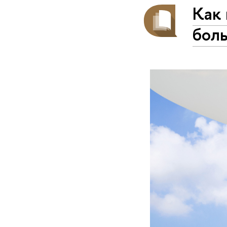
Как 
бол