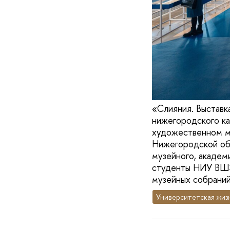
«Слияния. Выставк
нижегородского к
художественном му
Нижегородской об
музейного, академ
студенты НИУ ВШЭ
музейных собраний
Университетская жиз