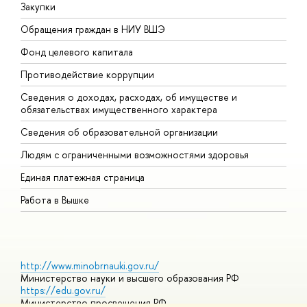
Закупки
П
Обращения граждан в НИУ ВШЭ
А
Фонд целевого капитала
Д
Противодействие коррупции
Ц
Сведения о доходах, расходах, об имуществе и
Б
обязательствах имущественного характера
О
Сведения об образовательной организации
О
Людям с ограниченными возможностями здоровья
Единая платежная страница
Работа в Вышке
http://www.minobrnauki.gov.ru/
Министерство науки и высшего образования РФ
https://edu.gov.ru/
Министерство просвещения РФ