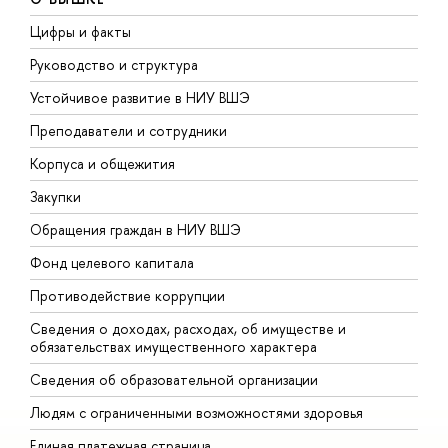
Цифры и факты
Л
Руководство и структура
Д
Устойчивое развитие в НИУ ВШЭ
О
Преподаватели и сотрудники
П
Корпуса и общежития
В
Закупки
П
Обращения граждан в НИУ ВШЭ
А
Фонд целевого капитала
Д
Противодействие коррупции
Ц
Сведения о доходах, расходах, об имуществе и
Б
обязательствах имущественного характера
О
Сведения об образовательной организации
О
Людям с ограниченными возможностями здоровья
Единая платежная страница