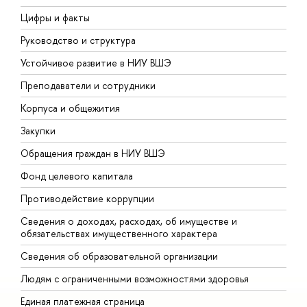
Цифры и факты
Л
Руководство и структура
Д
Устойчивое развитие в НИУ ВШЭ
О
Преподаватели и сотрудники
П
Корпуса и общежития
В
Закупки
П
Обращения граждан в НИУ ВШЭ
А
Фонд целевого капитала
Д
Противодействие коррупции
Ц
Сведения о доходах, расходах, об имуществе и
Б
обязательствах имущественного характера
О
Сведения об образовательной организации
О
Людям с ограниченными возможностями здоровья
Единая платежная страница