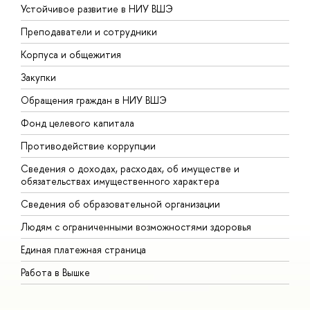
Устойчивое развитие в НИУ ВШЭ
О
Преподаватели и сотрудники
П
Корпуса и общежития
В
Закупки
П
Обращения граждан в НИУ ВШЭ
А
Фонд целевого капитала
Д
Противодействие коррупции
Ц
Сведения о доходах, расходах, об имуществе и
Б
обязательствах имущественного характера
О
Сведения об образовательной организации
О
Людям с ограниченными возможностями здоровья
Единая платежная страница
Работа в Вышке