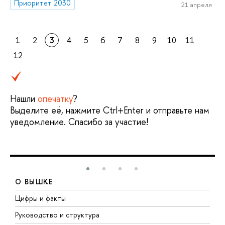
Приоритет 2030
21 апреля
1
2
3
4
5
6
7
8
9
10
11
12
Нашли
опечатку
?
Выделите её, нажмите Ctrl+Enter и отправьте нам
уведомление. Спасибо за участие!
О ВЫШКЕ
Цифры и факты
Л
Руководство и структура
Д