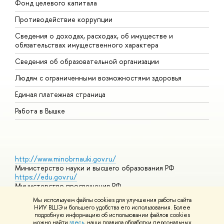
Фонд целевого капитала
Д
Противодействие коррупции
Ц
Сведения о доходах, расходах, об имуществе и
Б
обязательствах имущественного характера
О
Сведения об образовательной организации
О
Людям с ограниченными возможностями здоровья
Единая платежная страница
Работа в Вышке
http://www.minobrnauki.gov.ru/
Министерство науки и высшего образования РФ
https://edu.gov.ru/
Министерство просвещения РФ
https://elearning.hse.ru/mooc
Мы используем файлы cookies для улучшения работы сайта
Массовые открытые онлайн-курсы
НИУ ВШЭ и большего удобства его использования. Более
подробную информацию об использовании файлов cookies
можно найти
здесь
, наши правила обработки персональных