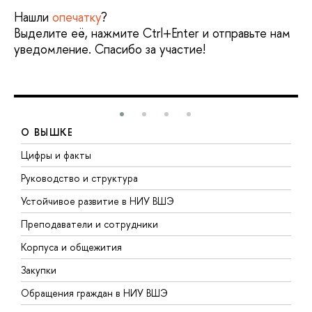
Нашли
опечатку
?
Выделите её, нажмите Ctrl+Enter и отправьте нам
уведомление. Спасибо за участие!
О ВЫШКЕ
Цифры и факты
Л
Руководство и структура
Д
Устойчивое развитие в НИУ ВШЭ
О
Преподаватели и сотрудники
П
Корпуса и общежития
В
Закупки
П
Обращения граждан в НИУ ВШЭ
А